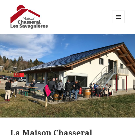
MENU
ET
maison-chasseral.ch
WIDGETS
La Maison Chasseral